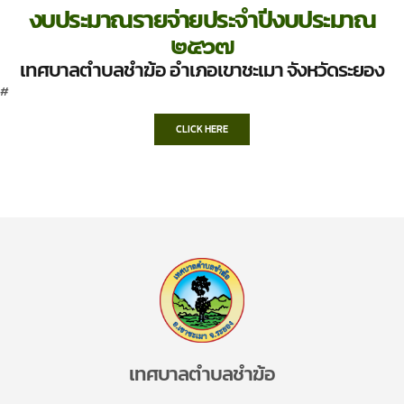
งบประมาณรายจ่ายประจำปีงบประมาณ
๒๕๖๗
เทศบาลตำบลชำฆ้อ อำเภอเขาชะเมา จังหวัดระยอง
#
CLICK HERE
เทศบาลตำบลชำฆ้อ