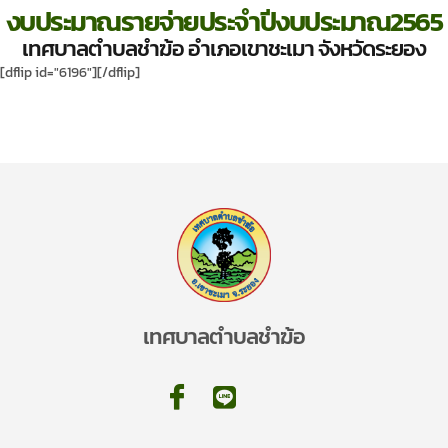
งบประมาณรายจ่ายประจำปีงบประมาณ2565
เทศบาลตำบลชำฆ้อ อำเภอเขาชะเมา จังหวัดระยอง
[dflip id="6196"][/dflip]
เทศบาลตำบลชำฆ้อ