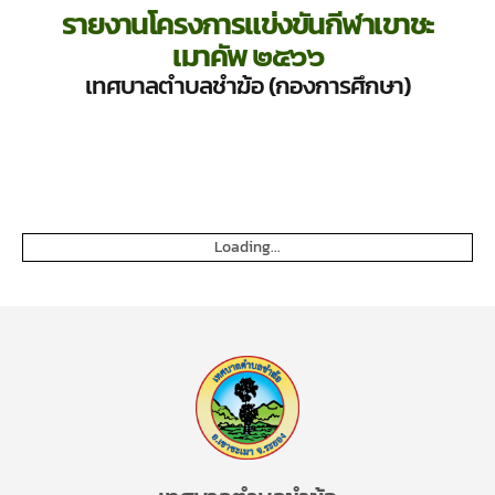
รายงานโครงการแข่งขันกีฬาเขาชะ
เมาคัพ ๒๕๖๖
เทศบาลตำบลชำฆ้อ (กองการศึกษา)
Loading...