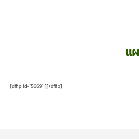
แผ
[dflip id="5669" ][/dflip]