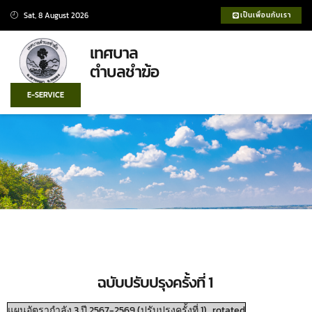
Sat, 8 August 2026
เป็นเพื่อนกับเรา
เทศบาล
ตำบลชำฆ้อ
เทศบาลชำฆ้อ
แผนพัฒนา
ศูนย์ข้อมูลข่าวสาร
ประกาศจัดซื้อจัดจ้าง
บริการประชาชน
E-SERVICE
ฉบับปรับปรุงครั้งที่ 1
แผนอัตรากำลัง 3 ปี 2567-2569 (ปรับปรุงครั้งที่ 1)_rotated