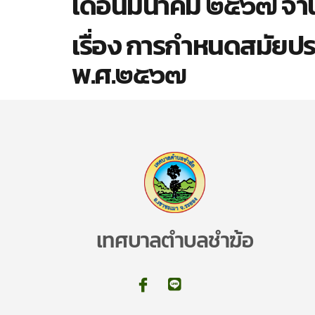
เดือนมีนาคม ๒๕๖๗ จำน
เรื่อง การกำหนดสมัยป
พ.ศ.๒๕๖๗
เทศบาลตำบลชำฆ้อ