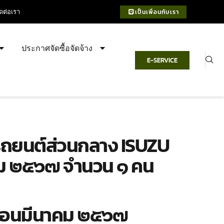
ิดต่อเรา
เป็นเพื่อนกับเรา
ประกาศจัดซื้อจัดจ้าง
E-SERVICE
บรถยนต์ส่วนกลาง ISUZU
คม ๒๕๖๗ จำนวน ๑ คน
เดือนมีนาคม ๒๕๖๗