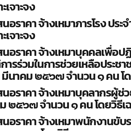
าะเจาะจง
รเสนอราคา จ้างเหมาภารโรง ปร
าะเจาะจง
สนอราคา จ้างเหมาบุคคลเพื่อปฏิบ
ติการร่วมในการช่วยเหลือประ
อน มีนาคม ๒๕๖๗ จำนวน ๑ คน โด
รเสนอราคา จ้างเหมาบุคลากรผู้ช
คม ๒๕๖๗ จำนวน ๑ คน โดยวิธีเ
รเสนอราคา จ้างเหมาพนักงานขับร