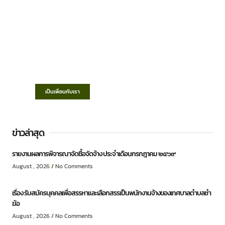
เทศบาลตำบลชำฆ้อ
“ตำบลชำฆ้อมุ่งพัฒนาคุณภาพชีวิต เศรษฐกิจ
ก้าวหน้า ประชาชนมีส่วนร่วม ”
เป็นเพื่อนกับเรา
ข่าวล่าสุด
รายงานผลการพิจารณาจัดซื้อจัดจ้าง ประจำเดือนกรกฎาคม ๒๕๖๙
August , 2026
No Comments
เรื่อง รับสมัครบุคคลเพื่อสรรหาและเลือกสรรเป็นพนักงานจ้างของเทศบาลตำบลชำ
ฆ้อ
August , 2026
No Comments