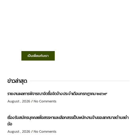
เทศบาลตำบลชำฆ้อ
“ตำบลชำฆ้อมุ่งพัฒนาคุณภาพชีวิต เศรษฐกิจ
ก้าวหน้า ประชาชนมีส่วนร่วม ”
เป็นเพื่อนกับเรา
ข่าวล่าสุด
รายงานผลการพิจารณาจัดซื้อจัดจ้าง ประจำเดือนกรกฎาคม ๒๕๖๙
August , 2026
No Comments
เรื่อง รับสมัครบุคคลเพื่อสรรหาและเลือกสรรเป็นพนักงานจ้างของเทศบาลตำบลชำ
ฆ้อ
August , 2026
No Comments