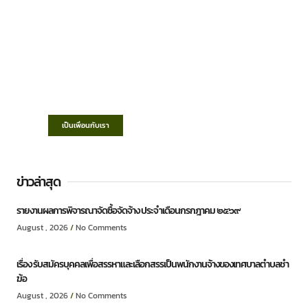
เทศบาลตำบลชำฆ้อ
“ตำบลชำฆ้อมุ่งพัฒนาคุณภาพชีวิต เศรษฐกิจ
ก้าวหน้า ประชาชนมีส่วนร่วม ”
เป็นเพื่อนกับเรา
ข่าวล่าสุด
รายงานผลการพิจารณาจัดซื้อจัดจ้าง ประจำเดือนกรกฎาคม ๒๕๖๙
August , 2026
No Comments
เรื่อง รับสมัครบุคคลเพื่อสรรหาและเลือกสรรเป็นพนักงานจ้างของเทศบาลตำบลชำ
ฆ้อ
August , 2026
No Comments