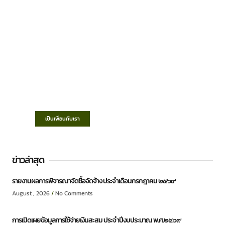
เทศบาลตำบลชำฆ้อ
“ตำบลชำฆ้อมุ่งพัฒนาคุณภาพชีวิต เศรษฐกิจ
ก้าวหน้า ประชาชนมีส่วนร่วม ”
เป็นเพื่อนกับเรา
ข่าวล่าสุด
รายงานผลการพิจารณาจัดซื้อจัดจ้าง ประจำเดือนกรกฎาคม ๒๕๖๙
August , 2026
No Comments
การเปิดเผยข้อมูลการใช้จ่ายเงินสะสม ประจำปีงบประมาณ พ.ศ.๒๕๖๙