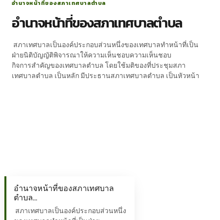
อำนาจหน้าที่ของสภาเทศบาลตำบล
อำนาจหน้าที่ของสภาเทศบาลตำบล
สภาเทศบาลเป็นองค์ประกอบส่วนหนึ่งของเทศบาลทำหน้าที่เป็น
ฝ่ายนิติบัญญัติพิจารณาให้ความเห็นชอบความเห็นชอบ
กิจการสำคัญของเทศบาลตำบล โดยใช้มติของที่ประชุมสภา
เทศบาลตำบล เป็นหลัก มีประธานสภาเทศบาลตำบล เป็นหัวหน้า
อำนาจหน้าที่ของสภาเทศบาล
ตำบล...
สภาเทศบาลเป็นองค์ประกอบส่วนหนึ่ง