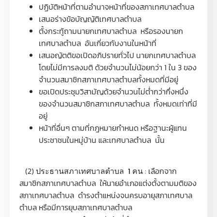
ปฏิบัติหน้าที่ตามอำนาจหน้าที่ของสภาเทศบาลตำบล
เสนอร่างข้อบัญญัติเทศบาลตำบล
ตั้งกระทู้ถามนายกเทศบาลตำบล หรือรองนายก
เทศบาลตำบล อันเกี่ยวกับงานในหน้าที่
เสนอญัตติขอเปิดอภิปรายทั่วไป นายกเทศบาลตำบล
โดยไม่มีการลงมติ ด้วยจำนวนไม่น้อยกว่า 1 ใน 3 ของ
จำนวนสมาชิกสภาเทศบาลตำบลทั้งหมดที่มีอยู่
ขอเปิดประชุมวิสามัญด้วยจำนวนไม่ต่ำกว่ากึ่งหนึ่ง
ของจำนวนสมาชิกสภาเทศบาลตำบล ทั้งหมดเท่าที่มี
อยู่
หน้าที่อื่นๆ ตามที่กฎหมายกำหนด หรือฐานะผู้แทน
ประชาชนในหมู่บ้าน และเทศบาลตำบล นั้น
(2)
ประธานสภาเทศบาลตำบล 1 คน
: เลือกจาก
สมาชิกสภาเทศบาลตำบล ให้นายอำเภอแต่งตั้งตามมติของ
สภาเทศบาลตำบล ดำรงตำแหน่งจนครบอายุสภาเทศบาล
ตำบล หรือมีการยุบสภาเทศบาลตำบล