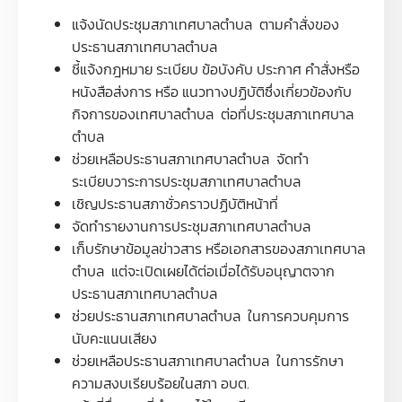
แจ้งนัดประชุมสภาเทศบาลตำบล ตามคำสั่งของ
ประธานสภาเทศบาลตำบล
ชี้แจ้งกฎหมาย ระเบียบ ข้อบังคับ ประกาศ คำสั่งหรือ
หนังสือส่งการ หรือ แนวทางปฏิบัติซึ่งเกี่ยวข้องกับ
กิจการของเทศบาลตำบล ต่อที่ประชุมสภาเทศบาล
ตำบล
ช่วยเหลือประธานสภาเทศบาลตำบล จัดทำ
ระเบียบวาระการประชุมสภาเทศบาลตำบล
เชิญประธานสภาชั่วคราวปฏิบัติหน้าที่
จัดทำรายงานการประชุมสภาเทศบาลตำบล
เก็บรักษาข้อมูลข่าวสาร หรือเอกสารของสภาเทศบาล
ตำบล แต่จะเปิดเผยได้ต่อเมื่อได้รับอนุญาตจาก
ประธานสภาเทศบาลตำบล
ช่วยประธานสภาเทศบาลตำบล ในการควบคุมการ
นับคะแนนเสียง
ช่วยเหลือประธานสภาเทศบาลตำบล ในการรักษา
ความสงบเรียบร้อยในสภา อบต.