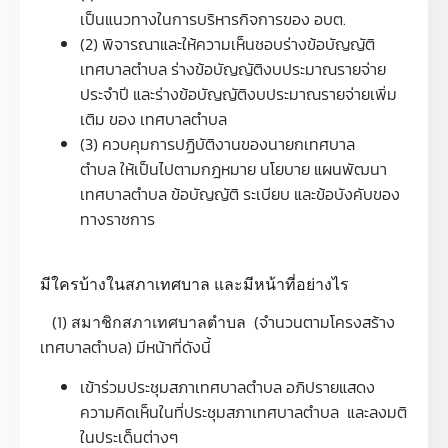
เป็นแนวทางในการบริหารกิจการของ อบต.
(2) พิจารณาและให้ความเห็นชอบร่างข้อบัญญัติ
เทศบาลตำบล ร่างข้อบัญญัติงบประมาณรายจ่าย
ประจำปี และร่างข้อบัญญัติงบประมาณรายจ่ายเพิ่ม
เติม ของ เทศบาลตำบล
(3) ควบคุมการปฏิบัติงานของนายกเทศบาล
ตำบล ให้เป็นไปตามกฎหมาย นโยบาย แผนพัฒนา
เทศบาลตำบล ข้อบัญญัติ ระเบียบ และข้อบังคับของ
ทางราชการ
มีใครบ้างในสภาเทศบาล และมีหน้าที่อย่างไร
(1)
สมาชิกสภาเทศบาลตำบล
(จำนวนตามโครงสร้าง
เทศบาลตำบล) มีหน้าที่ดังนี้
เข้าร่วมประชุมสภาเทศบาลตำบล อภิปรายแสดง
ความคิดเห็นในที่ประชุมสภาเทศบาลตำบล และลงมติ
ในประเด็นต่างๆ