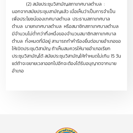
(2) สมัยประชุมวิสามัญสภาเทศบาลตำบล :
นอกจากสมัยประชุมสามัญแล้ว เมื่อเห็นว่าเป็นการจำเป็น
เพื่อประโยชน์ของเทศบาลตำบล ประธานสภาเทศบาล
ตำบล นายกเทศบาลตำบล หรือสมาชิกสภาเทศบาลตำบล
มีจำนวนไม่ต่ำกว่ากึ่งหนึ่งของจำนวนสมาชิกสภาเทศบาล
ตำบล ทั้งหมดที่มีอยู่ สามารถทำคำร้องยื่นต่อนายอำเภอขอ
ให้เปิดประชุมวิสามัญ ถ้าเห็นสมควรให้นายอำเภอเรียก
ประชุมวิสามัญได้ สมัยประชุมวิสามัญให้กำหนดไม่เกิน 15 วัน
แต่ถ้าจะขยายเวลาออกไปอีกจะต้องได้รับอนุญาตจากนาย
อำเภอ