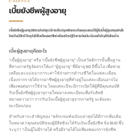
E-SERVICE
เบี้ยยังชีพผู้สูงอายุ
เบี้ยยังชีพผู้สูงอายุ 2566 ฉบับล่าสุด มีการปรับปรุงหลักเกณฑ์ และคุณสมบัติผู้รับเบี้ยผู้สูงอายุ อย่างไร
ใครบ้างมีสิทธิ ปัจจุบันได้รับเดือนละเท่าไหร่ พร้อมเปิดปฏิทินการจ่ายเงิน เงินจะเข้าบัญชีวันไหนบ้าง
เบี้ยผู้สูงอายุคืออะไร
“เบี้ยผู้สูงอายุ” หรือ “เบี้ยยังชีพผู้สูงอายุ” เป็นสวัสดิการขั้นพื้นฐาน
ที่ทางภาครัฐจัดสรรให้แก่ “ผู้สูงอายุ” ที่มีอายุ 60 ปีขึ้นไป เพื่อช่วย
เหลือและแบ่งเบาภาระค่าใช้จ่ายการดำรงชีวิตในแต่ละเดือน
เนื่องจากรายได้จากอาชีพผู้สูงอายุที่ทำอยู่ในแต่ละเดือนอาจไม่
เพียงพอต่อการใช้จ่าย โดยแต่ละปีจะมีการเปิดให้ผู้ที่มีคุณสมบัติ
รับเบี้ยยังชีพผู้สูงอายุรายใหม่มาลงทะเบียนเพื่อรับสิทธิ
หมายความว่า การรับเงินเบี้ยผู้สูงอายุจากภาครัฐ จะต้องละ
ทะเบียนก่อน
สำหรับสาระสำคัญของ “หลักเกณฑ์ฉบับบล่าสุดได้มีการเพิ่มเติม
ในหมวด 1 คุณสมบัติของผู้มีสิทธิจะได้รับเงินเบี้ยยังชีพ ข้อ 6(4) ซึ่ง
ระบุว่า “เป็นผู้ไม่มีรายได้ หรือมีรายได้ไม่เพียงพอแก่การยังชีพ