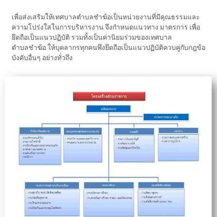
เพื่อส่งเสริมให้เทศบาลตําบลชําฆ้อเป็นหน่วยงานที่มีคุณธรรมและ
ความโปร่งใสในการบริหารงาน จึงกําหนดแนวทาง มาตรการ เพื่อ
ยึดถือเป็นแนวปฏิบัติ รวมทั้งเป็นค่านิยมร่วมของเทศบาล
ตําบลชําฆ้อ ให้บุคลากรทุกคนพึงยึดถือเป็นแนวปฏิบัติควบคู่กับกฎข้อ
บังคับอื่นๆ อย่างทั่วถึง