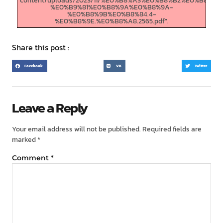
content/uploads/2023/11/%E0%B8%A3%E0%B8%B2%E0%
%E0%B9%81%E0%B8%9A%E0%B8%9A-
%E0%B8%9B%E0%B8%84.4-
%E0%B8%9E.%E0%B8%A8.2565.pdf".
Share this post :
Facebook
VK
Twitter
Leave a Reply
Your email address will not be published.
Required fields are
marked
*
Comment
*