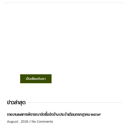
เทศบาลตำบลชำฆ้อ
“ตำบลชำฆ้อมุ่งพัฒนาคุณภาพชีวิต เศรษฐกิจ
ก้าวหน้า ประชาชนมีส่วนร่วม ”
เป็นเพื่อนกับเรา
ข่าวล่าสุด
รายงานผลการพิจารณาจัดซื้อจัดจ้าง ประจำเดือนกรกฎาคม ๒๕๖๙
August , 2026
No Comments