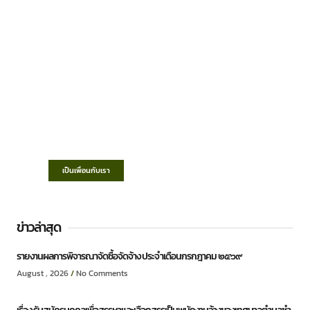
เทศบาลตำบลชำฆ้อ
“ตำบลชำฆ้อมุ่งพัฒนาคุณภาพชีวิต เศรษฐกิจ
ก้าวหน้า ประชาชนมีส่วนร่วม ”
เป็นเพื่อนกับเรา
ข่าวล่าสุด
รายงานผลการพิจารณาจัดซื้อจัดจ้าง ประจำเดือนกรกฎาคม ๒๕๖๙
August , 2026
No Comments