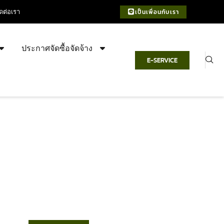
ิดต่อเรา
เป็นเพื่อนกับเรา
ประกาศจัดซื้อจัดจ้าง
E-SERVICE
เทศบาลตำบลชำฆ้อ
“ตำบลชำฆ้อมุ่งพัฒนาคุณภาพชีวิต
เศรษฐกิจก้าวหน้า ประชาชนมีส่วนร่วม ”