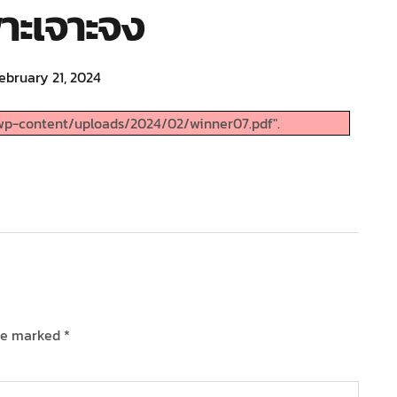
พาะเจาะจง
ebruary 21, 2024
wp-content/uploads/2024/02/winner07.pdf".
are marked
*