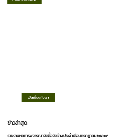
เทศบาลตำบลชำฆ้อ
“ตำบลชำฆ้อมุ่งพัฒนาคุณภาพชีวิต เศรษฐกิจ
ก้าวหน้า ประชาชนมีส่วนร่วม ”
เป็นเพื่อนกับเรา
ข่าวล่าสุด
รายงานผลการพิจารณาจัดซื้อจัดจ้าง ประจำเดือนกรกฎาคม ๒๕๖๙