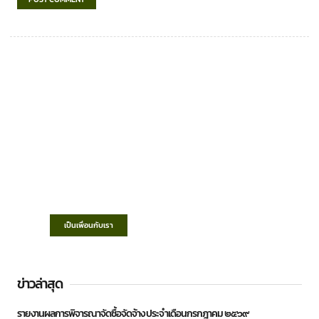
เทศบาลตำบลชำฆ้อ
“ตำบลชำฆ้อมุ่งพัฒนาคุณภาพชีวิต เศรษฐกิจ
ก้าวหน้า ประชาชนมีส่วนร่วม ”
เป็นเพื่อนกับเรา
ข่าวล่าสุด
รายงานผลการพิจารณาจัดซื้อจัดจ้าง ประจำเดือนกรกฎาคม ๒๕๖๙