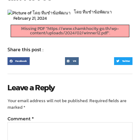
โดย ทีมชำฆ้อพัฒนา
February 21, 2024
Missing PDF "https://www.chamkhocity.go.th/wp-
content/uploads/2024/02/winner12.pdf".
Share this post :
Facebook
VK
Twitter
Leave a Reply
Your email address will not be published.
Required fields are
marked
*
Comment
*