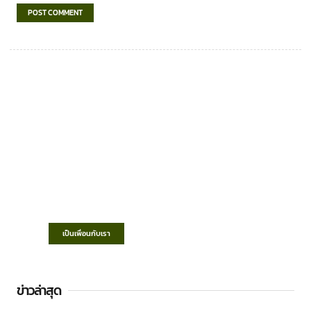
เทศบาลตำบลชำฆ้อ
“ตำบลชำฆ้อมุ่งพัฒนาคุณภาพชีวิต เศรษฐกิจ
ก้าวหน้า ประชาชนมีส่วนร่วม ”
เป็นเพื่อนกับเรา
ข่าวล่าสุด