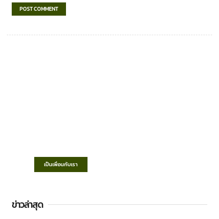
เทศบาลตำบลชำฆ้อ
“ตำบลชำฆ้อมุ่งพัฒนาคุณภาพชีวิต เศรษฐกิจ
ก้าวหน้า ประชาชนมีส่วนร่วม ”
เป็นเพื่อนกับเรา
ข่าวล่าสุด