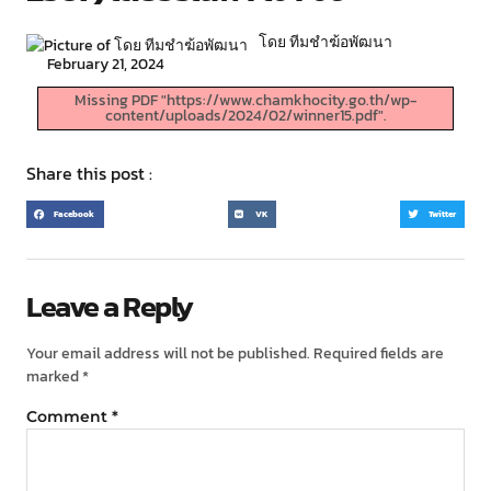
โดย ทีมชำฆ้อพัฒนา
February 21, 2024
Missing PDF "https://www.chamkhocity.go.th/wp-
content/uploads/2024/02/winner15.pdf".
Share this post :
Facebook
VK
Twitter
Leave a Reply
Your email address will not be published.
Required fields are
marked
*
Comment
*