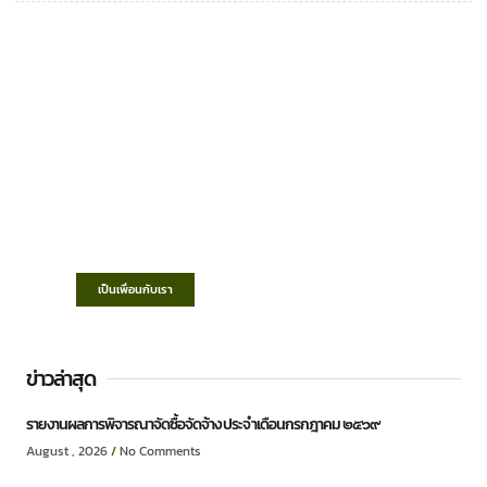
เทศบาลตำบลชำฆ้อ
“ตำบลชำฆ้อมุ่งพัฒนาคุณภาพชีวิต เศรษฐกิจ
ก้าวหน้า ประชาชนมีส่วนร่วม ”
เป็นเพื่อนกับเรา
ข่าวล่าสุด
รายงานผลการพิจารณาจัดซื้อจัดจ้าง ประจำเดือนกรกฎาคม ๒๕๖๙
August , 2026
No Comments