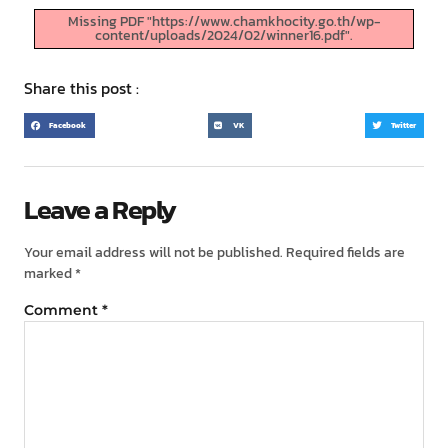
Missing PDF "https://www.chamkhocity.go.th/wp-
content/uploads/2024/02/winner16.pdf".
Share this post :
Facebook
VK
Twitter
Leave a Reply
Your email address will not be published.
Required fields are
marked
*
Comment
*