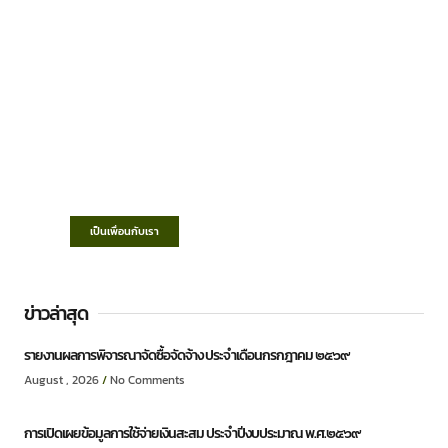
เทศบาลตำบลชำฆ้อ
“ตำบลชำฆ้อมุ่งพัฒนาคุณภาพชีวิต เศรษฐกิจ
ก้าวหน้า ประชาชนมีส่วนร่วม ”
เป็นเพื่อนกับเรา
ข่าวล่าสุด
รายงานผลการพิจารณาจัดซื้อจัดจ้าง ประจำเดือนกรกฎาคม ๒๕๖๙
August , 2026
No Comments
การเปิดเผยข้อมูลการใช้จ่ายเงินสะสม ประจำปีงบประมาณ พ.ศ.๒๕๖๙