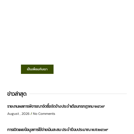
เทศบาลตำบลชำฆ้อ
“ตำบลชำฆ้อมุ่งพัฒนาคุณภาพชีวิต เศรษฐกิจ
ก้าวหน้า ประชาชนมีส่วนร่วม ”
เป็นเพื่อนกับเรา
ข่าวล่าสุด
รายงานผลการพิจารณาจัดซื้อจัดจ้าง ประจำเดือนกรกฎาคม ๒๕๖๙
August , 2026
No Comments
การเปิดเผยข้อมูลการใช้จ่ายเงินสะสม ประจำปีงบประมาณ พ.ศ.๒๕๖๙