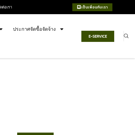
ิดต่อเรา
เป็นเพื่อนกับเรา
ประกาศจัดซื้อจัดจ้าง
E-SERVICE
เทศบาลตำบลชำฆ้อ
“ตำบลชำฆ้อมุ่งพัฒนาคุณภาพชีวิต
เศรษฐกิจก้าวหน้า ประชาชนมีส่วนร่วม ”