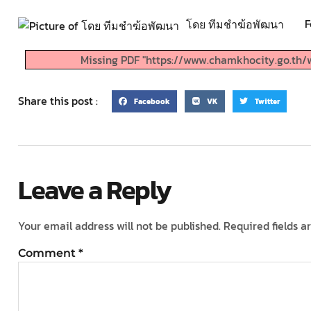
F
โดย ทีมชำฆ้อพัฒนา
Missing PDF "https://www.chamkhocity.go.th/
Share this post :
Facebook
VK
Twitter
Leave a Reply
Your email address will not be published.
Required fields 
Comment
*