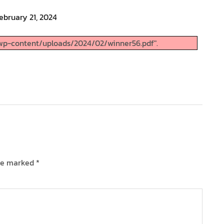
ebruary 21, 2024
wp-content/uploads/2024/02/winner56.pdf".
are marked
*