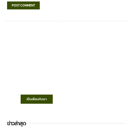
เทศบาลตำบลชำฆ้อ
“ตำบลชำฆ้อมุ่งพัฒนาคุณภาพชีวิต เศรษฐกิจ
ก้าวหน้า ประชาชนมีส่วนร่วม ”
เป็นเพื่อนกับเรา
ข่าวล่าสุด