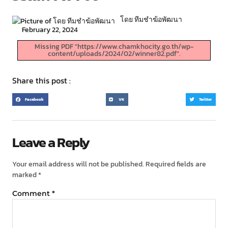
โดย ทีมชำฆ้อพัฒนา
February 22, 2024
Missing PDF "https://www.chamkhocity.go.th/wp-
content/uploads/2024/02/winner82.pdf".
Share this post :
Facebook
VK
Twitter
Leave a Reply
Your email address will not be published.
Required fields are
marked
*
Comment
*