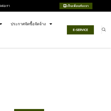
ิดต่อเรา
เป็นเพื่อนกับเรา
ประกาศจัดซื้อจัดจ้าง
E-SERVICE
เทศบาลตำบลชำฆ้อ
“ตำบลชำฆ้อมุ่งพัฒนาคุณภาพชีวิต
เศรษฐกิจก้าวหน้า ประชาชนมีส่วนร่วม ”