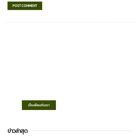
เทศบาลตำบลชำฆ้อ
“ตำบลชำฆ้อมุ่งพัฒนาคุณภาพชีวิต เศรษฐกิจ
ก้าวหน้า ประชาชนมีส่วนร่วม ”
เป็นเพื่อนกับเรา
ข่าวล่าสุด