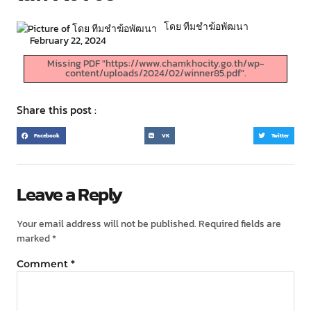
โดย ทีมชำฆ้อพัฒนา
February 22, 2024
Missing PDF "https://www.chamkhocity.go.th/wp-
content/uploads/2024/02/winner85.pdf".
Share this post :
Facebook
VK
Twitter
Leave a Reply
Your email address will not be published.
Required fields are
marked
*
Comment
*