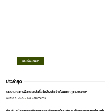
เทศบาลตำบลชำฆ้อ
“ตำบลชำฆ้อมุ่งพัฒนาคุณภาพชีวิต เศรษฐกิจ
ก้าวหน้า ประชาชนมีส่วนร่วม ”
เป็นเพื่อนกับเรา
ข่าวล่าสุด
รายงานผลการพิจารณาจัดซื้อจัดจ้าง ประจำเดือนกรกฎาคม ๒๕๖๙
August , 2026
No Comments