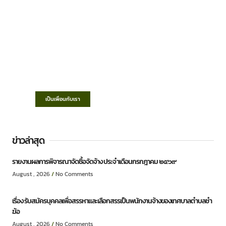
เทศบาลตำบลชำฆ้อ
“ตำบลชำฆ้อมุ่งพัฒนาคุณภาพชีวิต เศรษฐกิจ
ก้าวหน้า ประชาชนมีส่วนร่วม ”
เป็นเพื่อนกับเรา
ข่าวล่าสุด
รายงานผลการพิจารณาจัดซื้อจัดจ้าง ประจำเดือนกรกฎาคม ๒๕๖๙
August , 2026
No Comments
เรื่อง รับสมัครบุคคลเพื่อสรรหาและเลือกสรรเป็นพนักงานจ้างของเทศบาลตำบลชำ
ฆ้อ
August , 2026
No Comments