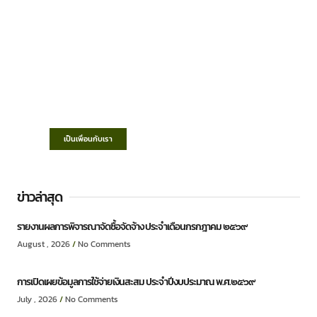
เทศบาลตำบลชำฆ้อ
“ตำบลชำฆ้อมุ่งพัฒนาคุณภาพชีวิต เศรษฐกิจ
ก้าวหน้า ประชาชนมีส่วนร่วม ”
เป็นเพื่อนกับเรา
ข่าวล่าสุด
รายงานผลการพิจารณาจัดซื้อจัดจ้าง ประจำเดือนกรกฎาคม ๒๕๖๙
August , 2026
No Comments
การเปิดเผยข้อมูลการใช้จ่ายเงินสะสม ประจำปีงบประมาณ พ.ศ.๒๕๖๙
July , 2026
No Comments