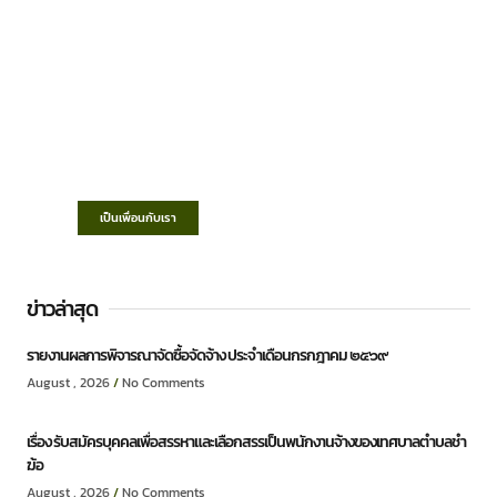
เทศบาลตำบลชำฆ้อ
“ตำบลชำฆ้อมุ่งพัฒนาคุณภาพชีวิต เศรษฐกิจ
ก้าวหน้า ประชาชนมีส่วนร่วม ”
เป็นเพื่อนกับเรา
ข่าวล่าสุด
รายงานผลการพิจารณาจัดซื้อจัดจ้าง ประจำเดือนกรกฎาคม ๒๕๖๙
August , 2026
No Comments
เรื่อง รับสมัครบุคคลเพื่อสรรหาและเลือกสรรเป็นพนักงานจ้างของเทศบาลตำบลชำ
ฆ้อ
August , 2026
No Comments