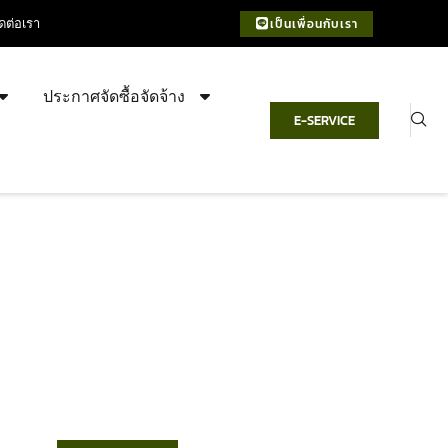
ิดต่อเรา
เป็นเพื่อนกับเรา
ประกาศจัดซื้อจัดจ้าง
E-SERVICE
เทศบาลตำบลชำฆ้อ
“ตำบลชำฆ้อมุ่งพัฒนาคุณภาพชีวิต
เศรษฐกิจก้าวหน้า ประชาชนมีส่วนร่วม ”