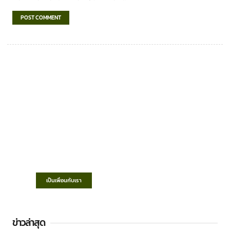
เทศบาลตำบลชำฆ้อ
“ตำบลชำฆ้อมุ่งพัฒนาคุณภาพชีวิต เศรษฐกิจ
ก้าวหน้า ประชาชนมีส่วนร่วม ”
เป็นเพื่อนกับเรา
ข่าวล่าสุด