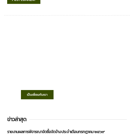
เทศบาลตำบลชำฆ้อ
“ตำบลชำฆ้อมุ่งพัฒนาคุณภาพชีวิต เศรษฐกิจ
ก้าวหน้า ประชาชนมีส่วนร่วม ”
เป็นเพื่อนกับเรา
ข่าวล่าสุด
รายงานผลการพิจารณาจัดซื้อจัดจ้าง ประจำเดือนกรกฎาคม ๒๕๖๙