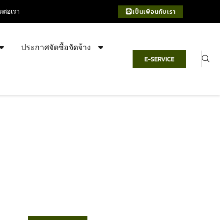
ิดต่อเรา
เป็นเพื่อนกับเรา
ประกาศจัดซื้อจัดจ้าง
E-SERVICE
เทศบาลตำบลชำฆ้อ
“ตำบลชำฆ้อมุ่งพัฒนาคุณภาพชีวิต
เศรษฐกิจก้าวหน้า ประชาชนมีส่วนร่วม ”