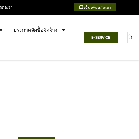
ิดต่อเรา
เป็นเพื่อนกับเรา
ประกาศจัดซื้อจัดจ้าง
E-SERVICE
เทศบาลตำบลชำฆ้อ
“ตำบลชำฆ้อมุ่งพัฒนาคุณภาพชีวิต
เศรษฐกิจก้าวหน้า ประชาชนมีส่วนร่วม ”