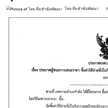
J
โดย ทีมชำฆ้อพัฒนา