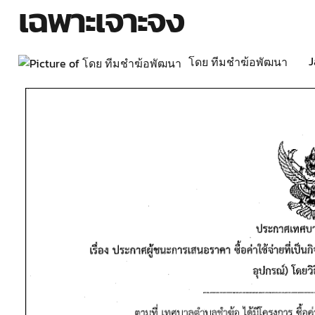
เฉพาะเจาะจง
J
โดย ทีมชำฆ้อพัฒนา