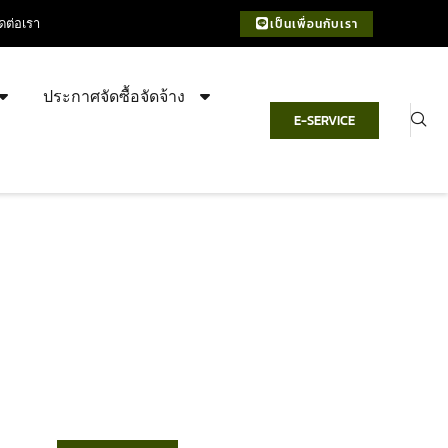
ิดต่อเรา
เป็นเพื่อนกับเรา
ประกาศจัดซื้อจัดจ้าง
E-SERVICE
เทศบาลตำบลชำฆ้อ
“ตำบลชำฆ้อมุ่งพัฒนาคุณภาพชีวิต
เศรษฐกิจก้าวหน้า ประชาชนมีส่วนร่วม ”