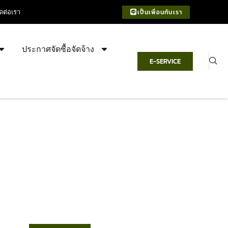
ิดต่อเรา
เป็นเพื่อนกับเรา
ประกาศจัดซื้อจัดจ้าง
E-SERVICE
เทศบาลตำบลชำฆ้อ
“ตำบลชำฆ้อมุ่งพัฒนาคุณภาพชีวิต
เศรษฐกิจก้าวหน้า ประชาชนมีส่วนร่วม ”