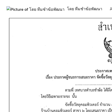
J
โดย ทีมชำฆ้อพัฒนา