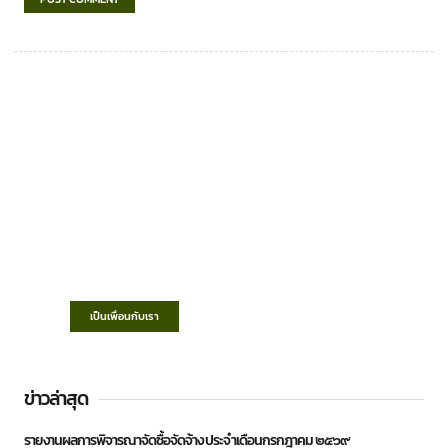
เทศบาลตำบลชำฆ้อ
“ตำบลชำฆ้อมุ่งพัฒนาคุณภาพชีวิต เศรษฐกิจ
ก้าวหน้า ประชาชนมีส่วนร่วม ”
เป็นเพื่อนกับเรา
ข่าวล่าสุด
รายงานผลการพิจารณาจัดซื้อจัดจ้าง ประจำเดือนกรกฎาคม ๒๕๖๙