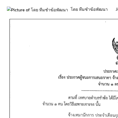
J
โดย ทีมชำฆ้อพัฒนา