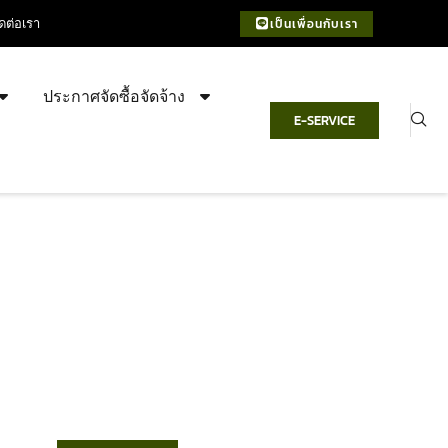
ิดต่อเรา
เป็นเพื่อนกับเรา
ประกาศจัดซื้อจัดจ้าง
E-SERVICE
เทศบาลตำบลชำฆ้อ
“ตำบลชำฆ้อมุ่งพัฒนาคุณภาพชีวิต
เศรษฐกิจก้าวหน้า ประชาชนมีส่วนร่วม ”