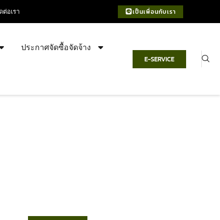
ิดต่อเรา
เป็นเพื่อนกับเรา
ประกาศจัดซื้อจัดจ้าง
E-SERVICE
เทศบาลตำบลชำฆ้อ
“ตำบลชำฆ้อมุ่งพัฒนาคุณภาพชีวิต
เศรษฐกิจก้าวหน้า ประชาชนมีส่วนร่วม ”