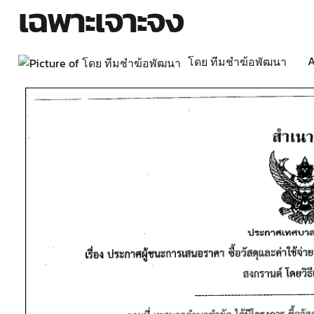
เฉพาะเจาะจง
A
โดย ทีมชำฆ้อพัฒนา