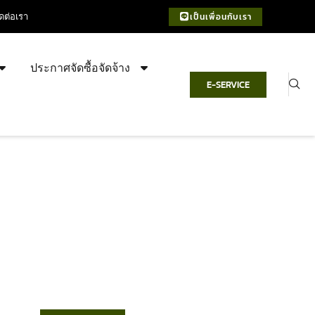
ิดต่อเรา
เป็นเพื่อนกับเรา
ประกาศจัดซื้อจัดจ้าง
E-SERVICE
เทศบาลตำบลชำฆ้อ
“ตำบลชำฆ้อมุ่งพัฒนาคุณภาพชีวิต
เศรษฐกิจก้าวหน้า ประชาชนมีส่วนร่วม ”