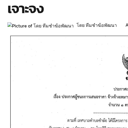
เจาะจง
A
โดย ทีมชำฆ้อพัฒนา