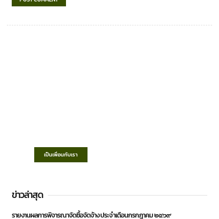
เทศบาลตำบลชำฆ้อ
“ตำบลชำฆ้อมุ่งพัฒนาคุณภาพชีวิต เศรษฐกิจ
ก้าวหน้า ประชาชนมีส่วนร่วม ”
เป็นเพื่อนกับเรา
ข่าวล่าสุด
รายงานผลการพิจารณาจัดซื้อจัดจ้าง ประจำเดือนกรกฎาคม ๒๕๖๙