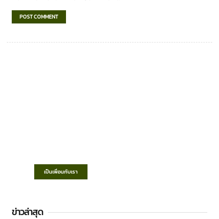
เทศบาลตำบลชำฆ้อ
“ตำบลชำฆ้อมุ่งพัฒนาคุณภาพชีวิต เศรษฐกิจ
ก้าวหน้า ประชาชนมีส่วนร่วม ”
เป็นเพื่อนกับเรา
ข่าวล่าสุด