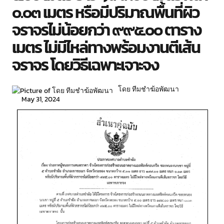
๐.๐๓ เมตร หรือมีปริมาณพื้นที่ผิว
จราจรไม่น้อยกว่า ๙๙๕.๐๐ ตาราง
เมตร ไม่มีไหล่ทางพร้อมงานตีเส้น
จราจร โดยวิธีเฉพาะเจาะจง
โดย ทีมชำฆ้อพัฒนา
May 31, 2024