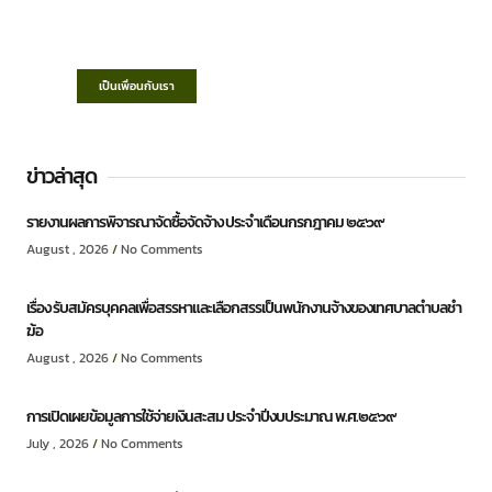
“ตำบลชำฆ้อมุ่งพัฒนาคุณภาพชีวิต เศรษฐกิจ
ก้าวหน้า ประชาชนมีส่วนร่วม ”
เป็นเพื่อนกับเรา
ข่าวล่าสุด
รายงานผลการพิจารณาจัดซื้อจัดจ้าง ประจำเดือนกรกฎาคม ๒๕๖๙
August , 2026
No Comments
เรื่อง รับสมัครบุคคลเพื่อสรรหาและเลือกสรรเป็นพนักงานจ้างของเทศบาลตำบลชำ
ฆ้อ
August , 2026
No Comments
การเปิดเผยข้อมูลการใช้จ่ายเงินสะสม ประจำปีงบประมาณ พ.ศ.๒๕๖๙
July , 2026
No Comments