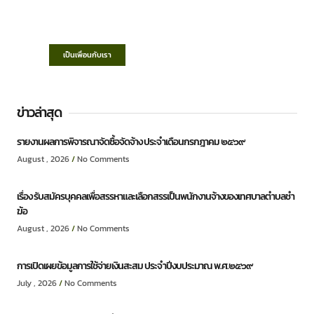
“ตำบลชำฆ้อมุ่งพัฒนาคุณภาพชีวิต เศรษฐกิจ
ก้าวหน้า ประชาชนมีส่วนร่วม ”
เป็นเพื่อนกับเรา
ข่าวล่าสุด
รายงานผลการพิจารณาจัดซื้อจัดจ้าง ประจำเดือนกรกฎาคม ๒๕๖๙
August , 2026
No Comments
เรื่อง รับสมัครบุคคลเพื่อสรรหาและเลือกสรรเป็นพนักงานจ้างของเทศบาลตำบลชำ
ฆ้อ
August , 2026
No Comments
การเปิดเผยข้อมูลการใช้จ่ายเงินสะสม ประจำปีงบประมาณ พ.ศ.๒๕๖๙
July , 2026
No Comments