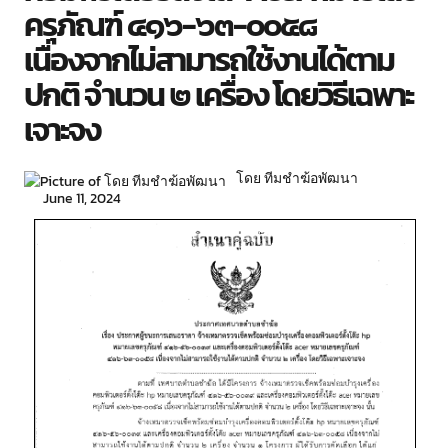
ครุภัณฑ์ ๔๑๖-๖๓-๐๐๕๘
เนื่องจากไม่สามารถใช้งานได้ตาม
ปกติ จำนวน ๒ เครื่อง โดยวิธีเฉพาะ
เจาะจง
โดย ทีมชำฆ้อพัฒนา
June 11, 2024