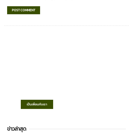
เทศบาลตำบลชำฆ้อ
“ตำบลชำฆ้อมุ่งพัฒนาคุณภาพชีวิต เศรษฐกิจ
ก้าวหน้า ประชาชนมีส่วนร่วม ”
เป็นเพื่อนกับเรา
ข่าวล่าสุด