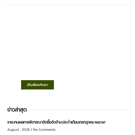
เทศบาลตำบลชำฆ้อ
“ตำบลชำฆ้อมุ่งพัฒนาคุณภาพชีวิต เศรษฐกิจ
ก้าวหน้า ประชาชนมีส่วนร่วม ”
เป็นเพื่อนกับเรา
ข่าวล่าสุด
รายงานผลการพิจารณาจัดซื้อจัดจ้าง ประจำเดือนกรกฎาคม ๒๕๖๙
August , 2026
No Comments