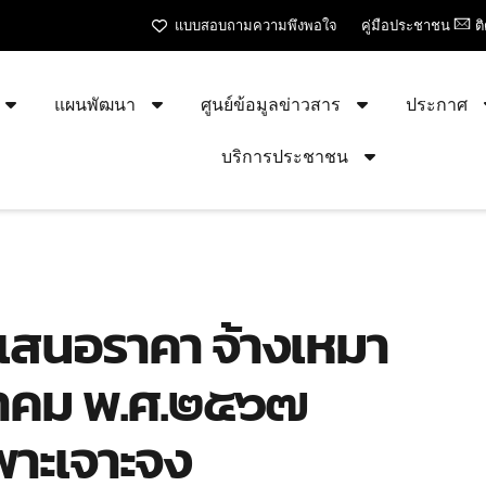
แบบสอบถามความพึงพอใจ
คู่มือประชาชน
ต
แผนพัฒนา
ศูนย์ข้อมูลข่าวสาร
ประกาศ
บริการประชาชน
รเสนอราคา จ้างเหมา
ฎาคม พ.ศ.๒๕๖๗
พาะเจาะจง