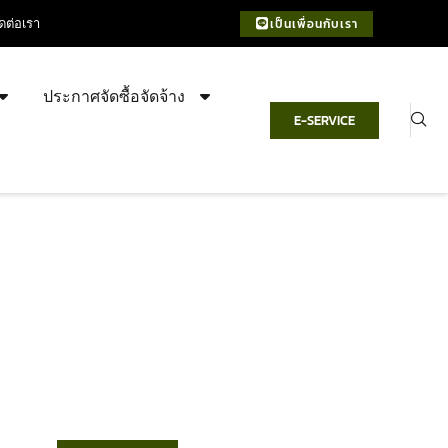
ิดต่อเรา
เป็นเพื่อนกับเรา
ประกาศจัดซื้อจัดจ้าง
E-SERVICE
เทศบาลตำบลชำฆ้อ
“ตำบลชำฆ้อมุ่งพัฒนาคุณภาพชีวิต
เศรษฐกิจก้าวหน้า ประชาชนมีส่วนร่วม ”