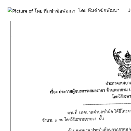
J
โดย ทีมชำฆ้อพัฒนา