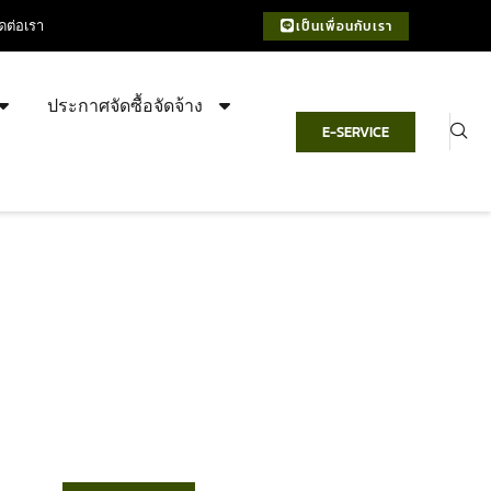
ิดต่อเรา
เป็นเพื่อนกับเรา
ประกาศจัดซื้อจัดจ้าง
E-SERVICE
เทศบาลตำบลชำฆ้อ
“ตำบลชำฆ้อมุ่งพัฒนาคุณภาพชีวิต
เศรษฐกิจก้าวหน้า ประชาชนมีส่วนร่วม ”