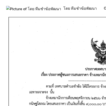
O
โดย ทีมชำฆ้อพัฒนา